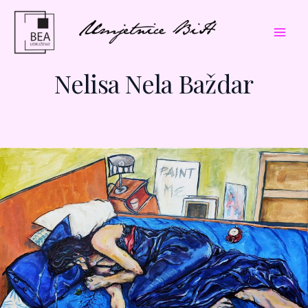
Skip
Mai
to
Men
content
Nelisa Nela Baždar