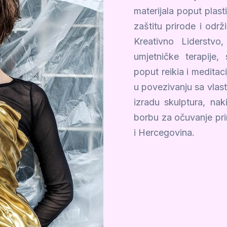
materijala poput plast
zaštitu prirode i odr
Kreativno Liderstvo
umjetničke terapije,
poput reikia i meditac
u povezivanju sa vlasti
izradu skulptura, nak
borbu za očuvanje prir
i Hercegovina.