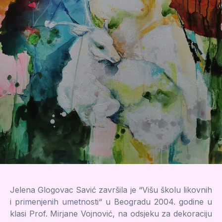
Jelena Glogovac Savić završila je “Višu školu likovnih
i primenjenih umetnosti“ u Beogradu 2004. godine u
klasi Prof. Mirjane Vojnović, na odsjeku za dekoraciju