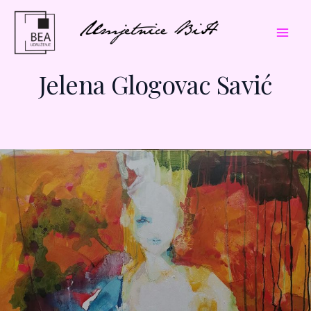
Skip
Mai
to
Men
content
Jelena Glogovac Savić