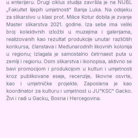
u enterijeru. Drugi ciklus studija završila je na NUBL
„Fakultet lijepih umjetnosti“ Banja Luka. Na odsjeku
za slikarstvo u klasi prof. Milice Kotur dobila je zvanje
Master slikarstva 2021. godine. Iza sebe ima veliki
broj kolektivnih izložbi u muzejima i galerijama,
realizovanih kao rezultat produkcije unutar različitih
konkursa, članstava i Međunarodnih likovnih kolonija
u regionu; Izlagala je samostalno četrnaest puta u
zemlji i regionu. Osim slikarstva i ikonopisa, aktivno se
bavi promocijom i produkcijom u kulturi i umjetnosti
kroz publikovane eseje, recenzije, likovne osvrte,
kao i umjetničke projekte. Zaposlena je kao
koordinator za kulturu i umjetnost u JU”KSC” Gacko.
Živi i radi u Gacku, Bosna i Hercegovina.