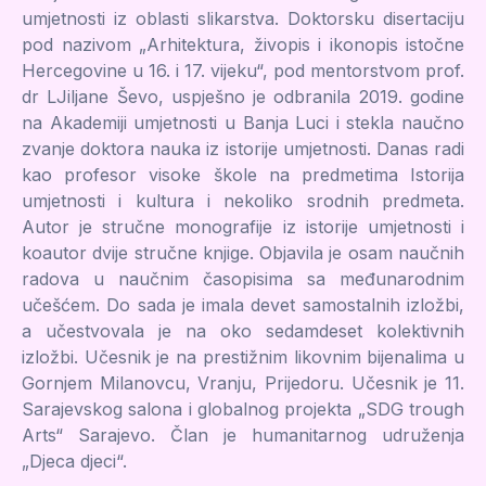
umjetnosti iz oblasti slikarstva. Doktorsku disertaciju
pod nazivom „Arhitektura, živopis i ikonopis istočne
Hercegovine u 16. i 17. vijeku“, pod mentorstvom prof.
dr LJiljane Ševo, uspješno je odbranila 2019. godine
na Akademiji umjetnosti u Banja Luci i stekla naučno
zvanje doktora nauka iz istorije umjetnosti. Danas radi
kao profesor visoke škole na predmetima Istorija
umjetnosti i kultura i nekoliko srodnih predmeta.
Autor je stručne monografije iz istorije umjetnosti i
koautor dvije stručne knjige. Objavila je osam naučnih
radova u naučnim časopisima sa međunarodnim
učešćem. Do sada je imala devet samostalnih izložbi,
a učestvovala je na oko sedamdeset kolektivnih
izložbi. Učesnik je na prestižnim likovnim bijenalima u
Gornjem Milanovcu, Vranju, Prijedoru. Učesnik je 11.
Sarajevskog salona i globalnog projekta „SDG trough
Arts“ Sarajevo. Član je humanitarnog udruženja
„Djeca djeci“.