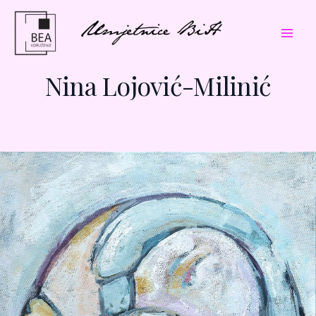
Skip
Mai
to
Men
content
Nina Lojović-Milinić