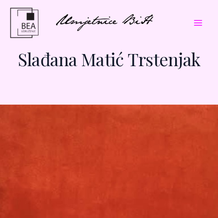
Skip
Mai
to
Men
content
Slađana Matić Trstenjak